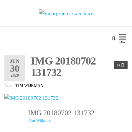
SPOORGROEP LUXEMBURG
Menu
IMG 20180702
JUN
0
30
131732
2020
Door
TIM WIJKMAN
IMG 20180702 131732
Tim Wijkman