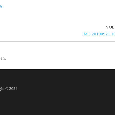
19
VOL
IMG 20190921 1
sen.
ght © 2024