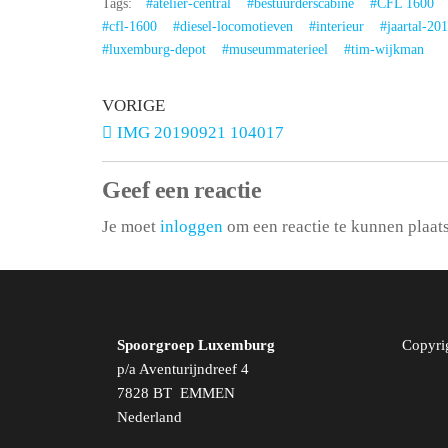
Tags:
#atelier-central
#bestuurderscabine
#CFL 1600
#cfl-1600
#diesel-locomotieven
#interieur
#jaartal-20
#luxemburg-depot
#museummaterieel
#tim-wijkman
VORIGE
IMG 20190921 104017
Geef een reactie
Je moet
inloggen
om een reactie te kunnen plaat
Spoorgroep Luxemburg
Copyri
p/a Aventurijndreef 4
7828 BT EMMEN
Nederland