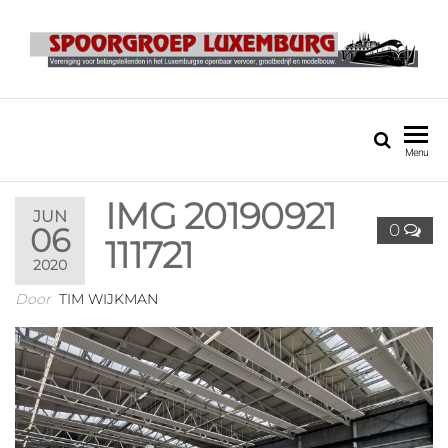
SPOORGROEP
LUXEMBURG
Menu
IMG 20190921
JUN
0
06
111721
2020
Door
TIM WIJKMAN