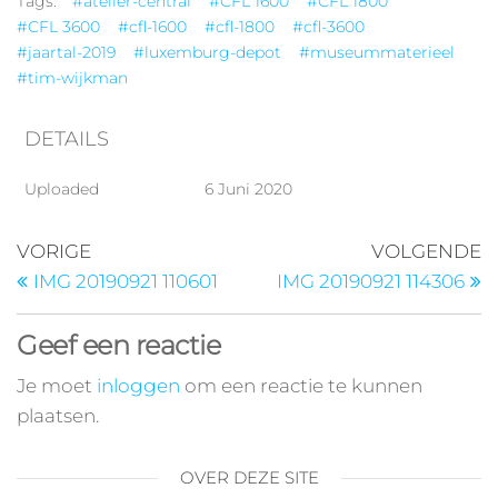
Tags:
#atelier-central
#CFL 1600
#CFL 1800
#CFL 3600
#cfl-1600
#cfl-1800
#cfl-3600
#jaartal-2019
#luxemburg-depot
#museummaterieel
#tim-wijkman
DETAILS
Uploaded
6 Juni 2020
VORIGE
VOLGENDE
IMG 20190921 110601
IMG 20190921 114306
Geef een reactie
Je moet
inloggen
om een reactie te kunnen
plaatsen.
OVER DEZE SITE