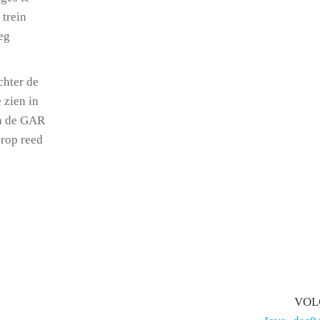
 trein
eg
chter de
 zien in
an de GAR
rop reed
VOL