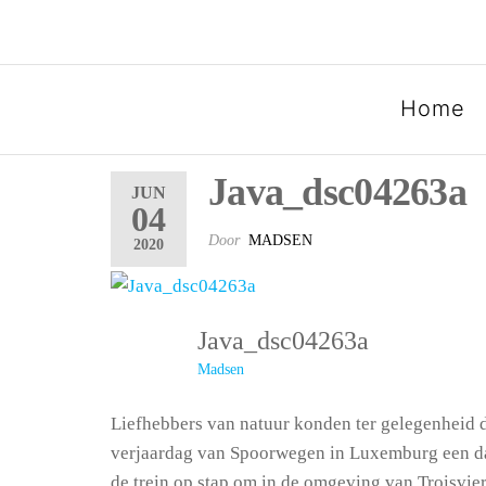
SPOORGROEP LUXEMB
Home
Java_dsc04263a
JUN
04
Door
MADSEN
2020
Java_dsc04263a
Madsen
Liefhebbers van natuur konden ter gelegenheid 
verjaardag van Spoorwegen in Luxemburg een d
de trein op stap om in de omgeving van Troisvier