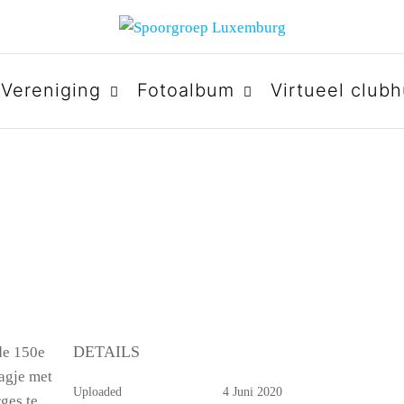
URG
Vereniging
Fotoalbum
Virtueel clubh
DETAILS
de 150e
agje met
Uploaded
4 Juni 2020
ges te