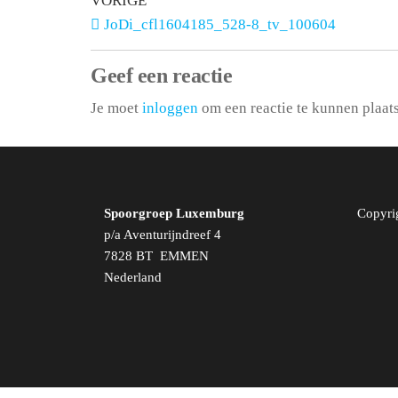
VORIGE
JoDi_cfl1604185_528-8_tv_100604
Geef een reactie
Je moet
inloggen
om een reactie te kunnen plaat
Spoorgroep Luxemburg
Copyri
p/a Aventurijndreef 4
7828 BT EMMEN
Nederland