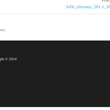
VOL
JoDi_clervaux_201-1_3
sen.
ght © 2024