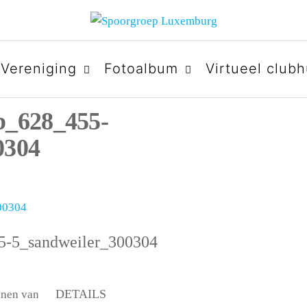
URG
Vereniging
Fotoalbum
Virtueel clubh
b_628_455-
0304
5-5_sandweiler_300304
DETAILS
einen van