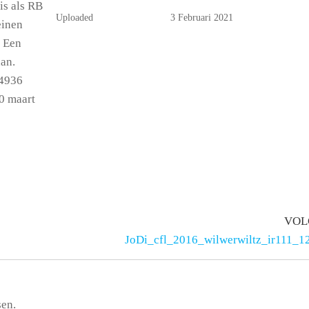
is als RB
Uploaded
3 Februari 2021
einen
. Een
aan.
 4936
0 maart
VOL
JoDi_cfl_2016_wilwerwiltz_ir111_1
sen.