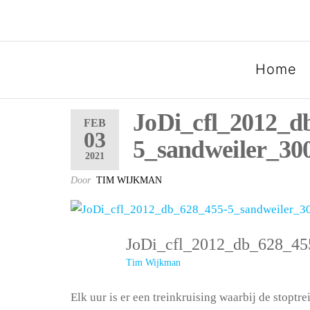
SPOORGROEP LUXEMB
Home
JoDi_cfl_2012_d
FEB
03
5_sandweiler_30
2021
Door
TIM WIJKMAN
JoDi_cfl_2012_db_628_45
Tim Wijkman
Elk uur is er een treinkruising waarbij de stoptr