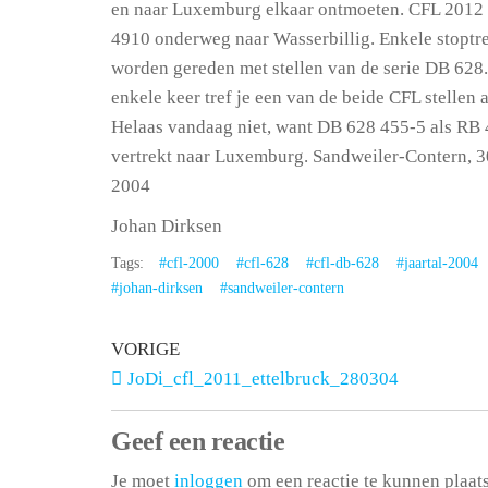
en naar Luxemburg elkaar ontmoeten. CFL 2012 
4910 onderweg naar Wasserbillig. Enkele stoptr
worden gereden met stellen van de serie DB 628
enkele keer tref je een van de beide CFL stellen 
Helaas vandaag niet, want DB 628 455-5 als RB
vertrekt naar Luxemburg. Sandweiler-Contern, 3
2004
Johan Dirksen
Tags:
#cfl-2000
#cfl-628
#cfl-db-628
#jaartal-2004
#johan-dirksen
#sandweiler-contern
VORIGE
JoDi_cfl_2011_ettelbruck_280304
Geef een reactie
Je moet
inloggen
om een reactie te kunnen plaat