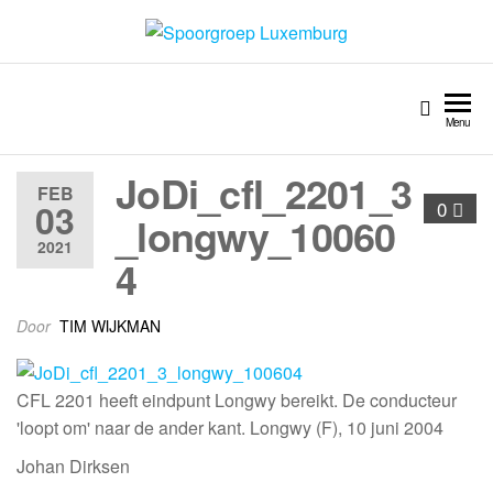
Spoorgroep Luxemburg
Menu
JoDi_cfl_2201_3
FEB
03
0
_longwy_10060
2021
4
Door
TIM WIJKMAN
CFL 2201 heeft eindpunt Longwy bereikt. De conducteur
'loopt om' naar de ander kant. Longwy (F), 10 juni 2004
Johan Dirksen