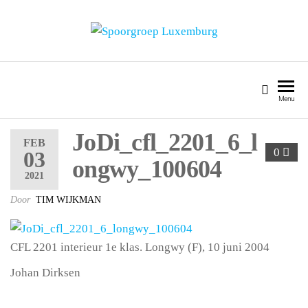
SPOORGROEP LUXEMBURG
Menu
JoDi_cfl_2201_6_l
FEB
0
03
ongwy_100604
2021
Door
TIM WIJKMAN
CFL 2201 interieur 1e klas. Longwy (F), 10 juni 2004
Johan Dirksen