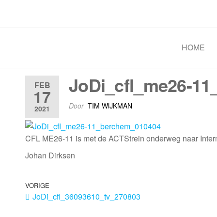
Spoorgroep Luxemburg
HOME
JoDi_cfl_me26-11
FEB
17
Door
TIM WIJKMAN
2021
CFL ME26-11 is met de ACTStrein onderweg naar Inter
Johan Dirksen
VORIGE
JoDi_cfl_36093610_tv_270803