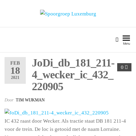
SPOORGROEP LUXEMBURG
Menu
JoDi_db_181_211-
FEB
0
18
4_wecker_ic_432_
2021
220905
Door
TIM WIJKMAN
IC 432 raast door Wecker. Als tractie staat DB 181 211-4
voor de trein. De loc is getooid met de naam Lorraine.