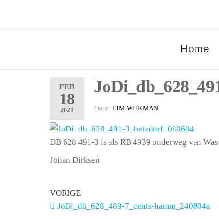
SPOORGROEP LUXEMB
Home
JoDi_db_628_491
FEB
18
Door
TIM WIJKMAN
2021
DB 628 491-3 is als RB 4939 onderweg van Wasse
Johan Dirksen
VORIGE
JoDi_db_628_489-7_cents-hamm_240804a