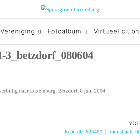
URG
Vereniging
Fotoalbum
Virtueel clubh
-3_betzdorf_080604
rbillig naar Luxemburg. Betzdorf, 8 juni 2004
VOL
JoDi_db_628489-1_munsbach_0