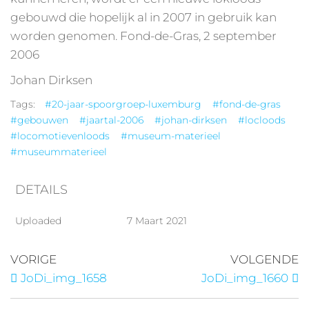
gebouwd die hopelijk al in 2007 in gebruik kan
worden genomen. Fond-de-Gras, 2 september
2006
Johan Dirksen
Tags:
#20-jaar-spoorgroep-luxemburg
#fond-de-gras
#gebouwen
#jaartal-2006
#johan-dirksen
#locloods
#locomotievenloods
#museum-materieel
#museummaterieel
DETAILS
Uploaded
7 Maart 2021
VORIGE
VOLGENDE
JoDi_img_1658
JoDi_img_1660