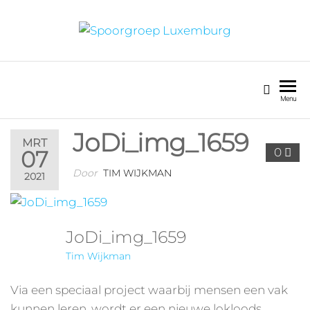
SPOORGROEP
LUXEMBURG
Menu
JoDi_img_1659
MRT
0
07
Door
TIM WIJKMAN
2021
JoDi_img_1659
Tim Wijkman
Via een speciaal project waarbij mensen een vak
kunnen leren, wordt er een nieuwe lokloods