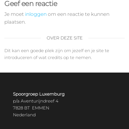
Geef een reactie
Je moet
inloggen
om een reactie te kunnen
plaatsen.
OVER DEZE SITE
Dit kan een goede plek zijn om jezelf en je site te
introduceren of wat credits op te nemen.
Spoorgroep Luxemburg
p/a Aventurijndreef 4
7828 BT EMMEN
Nederland