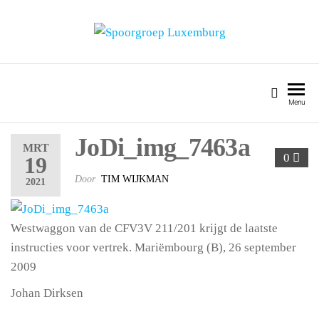
SPOORGROEP LUXEMBURG
Menu
JoDi_img_7463a
MRT
0
19
Door
TIM WIJKMAN
2021
Westwaggon van de CFV3V 211/201 krijgt de laatste
instructies voor vertrek. Mariëmbourg (B), 26 september
2009
Johan Dirksen