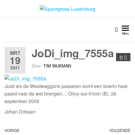
Spoorgroep Luxemburg
Menu
JoDi_img_7555a
MRT
19
0
Door
TIM WIJKMAN
2021
Juist als de Westwaggons passeren komt een boerin haar
paard naar de wei brengen.... Olloy-sur-Viroin (B), 26
september 2009
Johan Dirksen
VORIGE
VOLGENDE