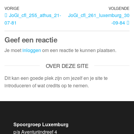
VORIGE
VOLGENDE
JoGi_cfl_255_athus_21-
JoGi_cfl_261_luxemburg_30
07-81
-09-84
Geef een reactie
Je moet
inloggen
om een reactie te kunnen plaatsen.
OVER DEZE SITE
Dit kan een goede plek zijn om jezelf en je site te
introduceren of wat credits op te nemen.
Spoorgroep Luxemburg
p/a Aventurijndreef 4