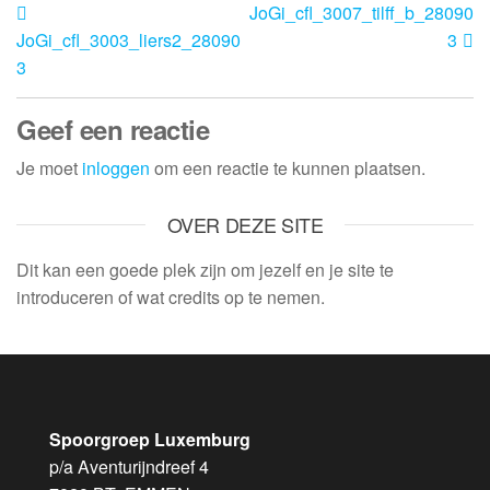
JoGi_cfl_3007_tilff_b_28090
JoGi_cfl_3003_liers2_28090
3
3
Geef een reactie
Je moet
inloggen
om een reactie te kunnen plaatsen.
OVER DEZE SITE
Dit kan een goede plek zijn om jezelf en je site te
introduceren of wat credits op te nemen.
Spoorgroep Luxemburg
p/a Aventurijndreef 4