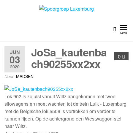
Spoorgroep Luxemburg
Menu
JoSa_kautenba
JUN
03
0
ch90255xx2xx
2020
Door
MADSEN
Lok 902 is zojuist vanuit Wiltz aangekomen met twee
silowagens en moet wachten tot de trein Luik - Luxemburg
met de Belgische lok 5506 is vertrokken om verder te
kunnen rijden. Op de achtergrond een Westwaggon-stel
naar Wiltz.