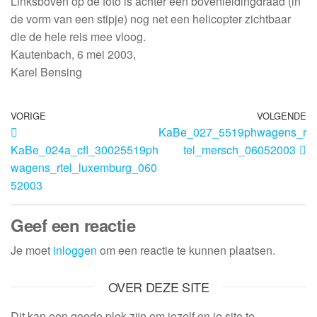
Linksboven op de foto is achter een bovenleidingdraad (in
de vorm van een stipje) nog net een helicopter zichtbaar
die de hele reis mee vloog.
Kautenbach, 6 mei 2003,
Karel Bensing
VORIGE
VOLGENDE
KaBe_027_5519phwagens_r
KaBe_024a_cfl_30025519ph
tel_mersch_06052003
wagens_rtel_luxemburg_060
52003
Geef een reactie
Je moet
inloggen
om een reactie te kunnen plaatsen.
OVER DEZE SITE
Dit kan een goede plek zijn om jezelf en je site te