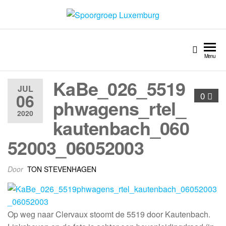
Spoorgroep Luxemburg
Menu
KaBe_026_5519
JUL
06
0
phwagens_rtel_
2020
kautenbach_060
52003_06052003
Door
TON STEVENHAGEN
Op weg naar Clervaux stoomt de 5519 door Kautenbach.