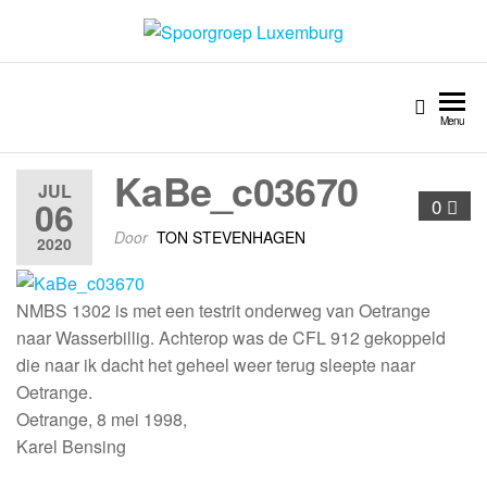
Spoorgroep Luxemburg
Menu
KaBe_c03670
JUL
06
0
Door
TON STEVENHAGEN
2020
NMBS 1302 is met een testrit onderweg van Oetrange
naar Wasserbillig. Achterop was de CFL 912 gekoppeld
die naar ik dacht het geheel weer terug sleepte naar
Oetrange.
Oetrange, 8 mei 1998,
Karel Bensing