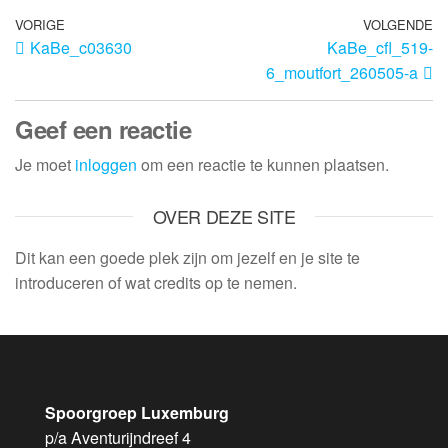
VORIGE
VOLGENDE
KaBe_c03630
KaBe_cfl_519-
6_moutfort_260505-a
Geef een reactie
Je moet
inloggen
om een reactie te kunnen plaatsen.
OVER DEZE SITE
Dit kan een goede plek zijn om jezelf en je site te
introduceren of wat credits op te nemen.
Spoorgroep Luxemburg
p/a Aventurijndreef 4