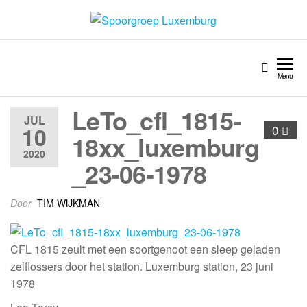
Spoorgroep Luxemburg
Menu
LeTo_cfl_1815-
JUL
10
0
18xx_luxemburg
2020
_23-06-1978
Door
TIM WIJKMAN
CFL 1815 zeult met een soortgenoot een sleep geladen
zelflossers door het station. Luxemburg station, 23 juni
1978