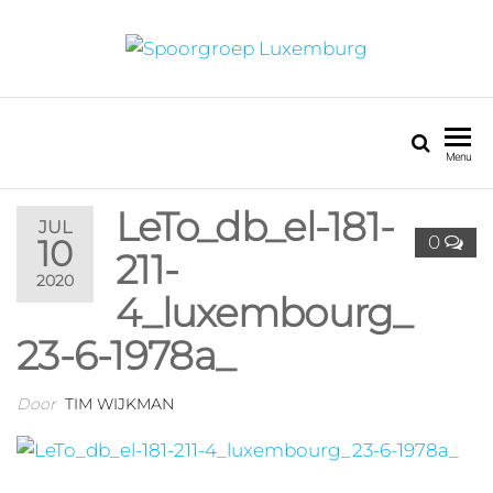
SPOORGROEP
LUXEMBURG
Menu
LeTo_db_el-181-
JUL
0
10
211-
2020
4_luxembourg_
23-6-1978a_
Door
TIM WIJKMAN