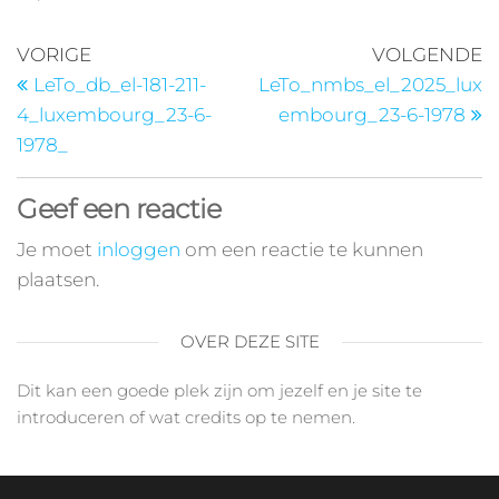
VORIGE
VOLGENDE
LeTo_db_el-181-211-
LeTo_nmbs_el_2025_lux
4_luxembourg_23-6-
embourg_23-6-1978
1978_
Geef een reactie
Je moet
inloggen
om een reactie te kunnen
plaatsen.
OVER DEZE SITE
Dit kan een goede plek zijn om jezelf en je site te
introduceren of wat credits op te nemen.