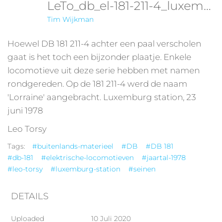
LeTo_db_el-181-211-4_luxembourg_23-6-1978a_
Tim Wijkman
Hoewel DB 181 211-4 achter een paal verscholen
gaat is het toch een bijzonder plaatje. Enkele
locomotieve uit deze serie hebben met namen
rondgereden. Op de 181 211-4 werd de naam
'Lorraine' aangebracht. Luxemburg station, 23
juni 1978
Leo Torsy
Tags:
#buitenlands-materieel
#DB
#DB 181
#db-181
#elektrische-locomotieven
#jaartal-1978
#leo-torsy
#luxemburg-station
#seinen
DETAILS
Uploaded
10 Juli 2020