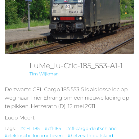
LuMe_lu-Cflc-185_553-A1-1
Tim Wijkman
De zwarte CFL Cargo 185 553-5 is als losse loc op
weg naar Trier Ehrang om een nieuwe lading op
te pikken. Hetzerath (D), 12 mei 2011
Ludo Meert
Tags:
#CFL 185
#cfl-185
#cfl-cargo-deutschland
#elektrische-locomotieven
#hetzerath-duitsland