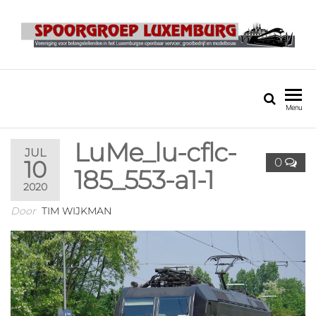
SPOORGROEP
LUXEMBURG
Menu
LuMe_lu-cflc-
JUL
0
10
185_553-a1-1
2020
Door
TIM WIJKMAN