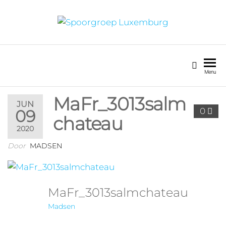
SPOORGROEP
LUXEMBURG
Menu
MaFr_3013salm
JUN
0
09
chateau
2020
Door
MADSEN
MaFr_3013salmchateau
Madsen