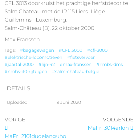
CFL 3013 doorkruist het prachtige herfstdecor te
Salm Chateau met de IR 115 Liers -Liège
Guillemins - Luxemburg.
Salm-Château (B), 22 oktober 2000
Max Franssen
Tags:
#bagagewagen
#CFL 3000
#cfl-3000
#elektrische-locomotieven
#fietsvervoer
#jaartal-2000
#lijn-42
#max-franssen
#nmbs-dms
#nmbs-i10-rijtuigen
#salm-chateau-belgie
DETAILS
Uploaded
9 Juni 2020
VORIGE
VOLGENDE
MaFr_3014arlon
MaFr_2101dudelanguho