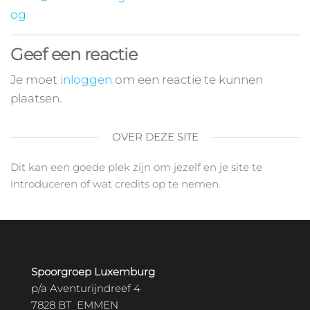
og
Geef een reactie
Je moet
inloggen
om een reactie te kunnen
plaatsen.
OVER DEZE SITE
Dit kan een goede plek zijn om jezelf en je site te
introduceren of wat credits op te nemen.
Spoorgroep Luxemburg
p/a Aventurijndreef 4
7828 BT EMMEN