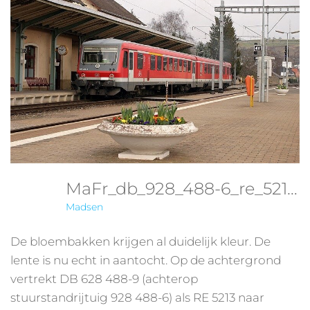
MaFr_db_928_488-6_re_5213_wasserbillig_190305
Madsen
De bloembakken krijgen al duidelijk kleur. De
lente is nu echt in aantocht. Op de achtergrond
vertrekt DB 628 488-9 (achterop
stuurstandrijtuig 928 488-6) als RE 5213 naar