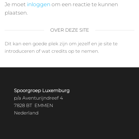
Je moet
inloggen
om een reactie te kunnen
plaatsen.
OVER DEZE SITE
Dit kan een goede plek zijn om jezelf en je site te
introduceren of wat credits op te nemen.
Spoorgroep Luxemburg
p/a Aventurijndreef 4
7828 BT EMMEN
Nederland