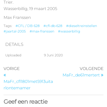
Trier.
Wasserbillig, 19 maart 2005
Max Franssen
Tags:
#CFL / DB 628
#cfl-db-628
#dieseltreinstellen
#jaartal-2005
#max-franssen
#wasserbillig
DETAILS
Uploaded
9 Juni 2020
VORIGE
VOLGENDE
MaFr_de61mertert
MaFr_cfl1801met5913uita
rlontemamer
Geef een reactie