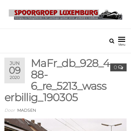
SPOORGROEP
LUXEMBURG
Menu
MaFr_db_928_4
JUN
0
09
88-
2020
6_re_5213_wass
erbillig_190305
Door
MADSEN