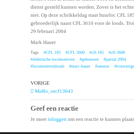
dienst gesteld kunnen worden. Zover is het echt
niet. Op deze schrikkeldag staat huurloc CFL 18
gebroederlijk naast CFL 3610 voor de loods. Tro
29 februari 2004
Mark Hauer
Tags:
#CFL 185
#CFL 3600
#cfl-185
#cfl-3600
#elektrische-locomotieven
#gebouwen
#jaartal-2004
#locomotievenloods
#marc-hauer
#sneeuw
#troisvierg
VORIGE
MaRo_sncf13043
Geef een reactie
Je moet
inloggen
om een reactie te kunnen plaat