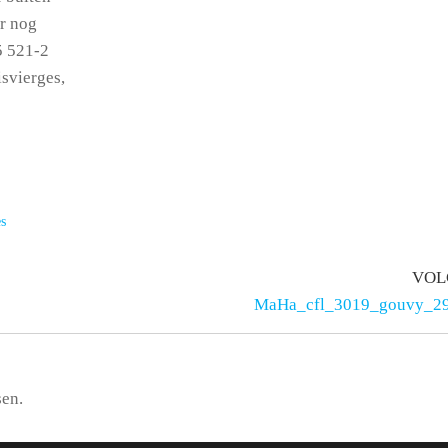
er nog
5 521-2
isvierges,
es
VOL
MaHa_cfl_3019_gouvy_2
sen.