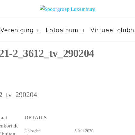
URG
Vereniging
Fotoalbum
Virtueel clubh
21-2_3612_tv_290204
12_tv_290204
DETAILS
laat
enkort de
Uploaded
3 Juli 2020
f buiten