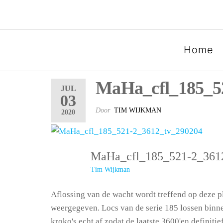
SPOORGROEP LUXEMB
Home
MaHa_cfl_185_5
JUL
03
Door
TIM WIJKMAN
2020
MaHa_cfl_185_521-2_36
Tim Wijkman
Aflossing van de wacht wordt treffend op deze p
weergegeven. Locs van de serie 185 lossen binn
kroko's echt af zodat de laatste 3600'en definitie