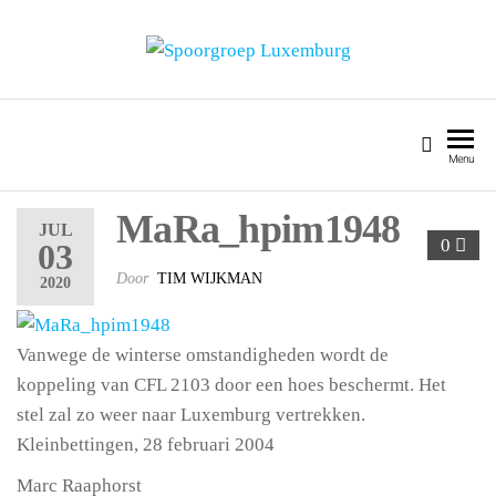
SPOORGROEP LUXEMBURG
Menu
MaRa_hpim1948
JUL
0
03
Door
TIM WIJKMAN
2020
Vanwege de winterse omstandigheden wordt de
koppeling van CFL 2103 door een hoes beschermt. Het
stel zal zo weer naar Luxemburg vertrekken.
Kleinbettingen, 28 februari 2004
Marc Raaphorst