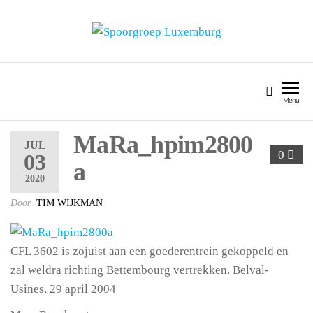
SPOORGROEP LUXEMBURG
Menu
MaRa_hpim2800
JUL
0
03
a
2020
Door
TIM WIJKMAN
CFL 3602 is zojuist aan een goederentrein gekoppeld en
zal weldra richting Bettembourg vertrekken. Belval-
Usines, 29 april 2004