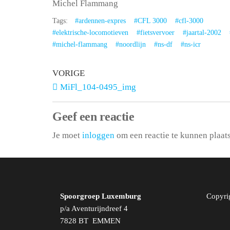
Michel Flammang
Tags:
#ardennen-expres
#CFL 3000
#cfl-3000
#elektrische-locomotieven
#fietsvervoer
#jaartal-2002
#michel-flammang
#noordlijn
#ns-df
#ns-icr
VORIGE
MiFl_104-0495_img
Geef een reactie
Je moet
inloggen
om een reactie te kunnen plaat
Spoorgroep Luxemburg
Copyri
p/a Aventurijndreef 4
7828 BT EMMEN