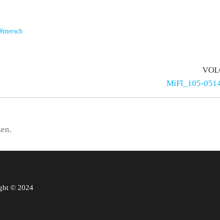
#mersch
VOL
MiFl_105-051
sen.
ght © 2024