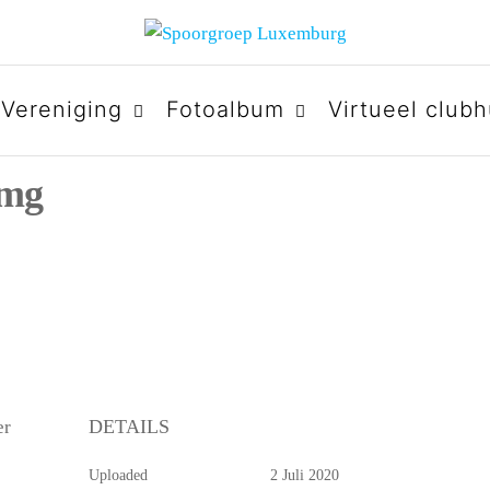
URG
Vereniging
Fotoalbum
Virtueel clubh
img
DETAILS
er
Uploaded
2 Juli 2020