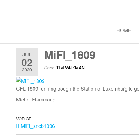
Spoorgroep Luxemburg
HOME
MiFl_1809
JUL
02
Door
TIM WIJKMAN
2020
CFL 1809 running trough the Station of Luxemburg to get
Michel Flammang
VORIGE
MiFl_sncb1336