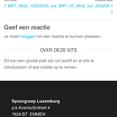
MiFl_3602_10032005_lux
MiFl_cfl_3602_lux_250205-1
Geef een reactie
Je moet
inloggen
om een reactie te kunnen plaatsen.
OVER DEZE SITE
Dit kan een goede plek zijn om jezelf en je site te
introduceren of wat credits op te nemen.
Spoorgroep Luxemburg
p/a Aventurijndreef 4
7828 BT EMMEN