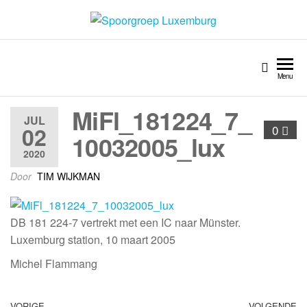
Spoorgroep Luxemburg
Menu
MiFl_181224_7_
JUL
02
0
10032005_lux
2020
Door
TIM WIJKMAN
DB 181 224-7 vertrekt met een IC naar Münster.
Luxemburg station, 10 maart 2005
Michel Flammang
VORIGE
VOLGENDE