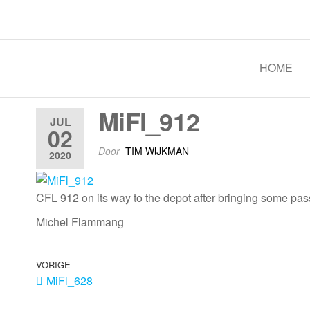
Spoorgroep Luxemburg
HOME
MiFl_912
JUL
02
Door
TIM WIJKMAN
2020
CFL 912 on its way to the depot after bringing some pas
Michel Flammang
VORIGE
MiFl_628