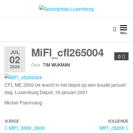
Spoorgroep Luxemburg
Menu
MiFl_cfl265004
JUL
02
0
Door
TIM WIJKMAN
2020
CFL ME 2650-04 wacht in het depot op een koude januari
dag. Luxemburg Depot, 16 januari 2001
Michel Flammang
VORIGE
VOLGENDE
MiFl_3000_3600
MiFl_cfl208