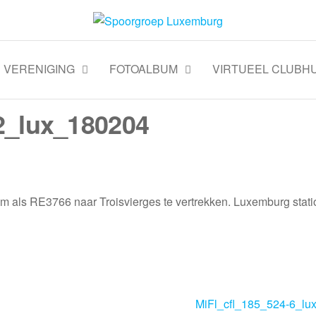
VERENIGING
FOTOALBUM
VIRTUEEL CLUBHU
2_lux_180204
als RE3766 naar Troisvierges te vertrekken. Luxemburg stati
MiFl_cfl_185_524-6_lu