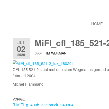
Spoorgroep Luxemburg
HOME
MiFl_cfl_185_521-
JUL
02
Door
TIM WIJKMAN
2020
CFL 185 521-2 staat met een stam Wegmanns gereed om 
februari 2004
Michel Flammang
VORIGE
MiFl_g_400b_ettelbruck_040304