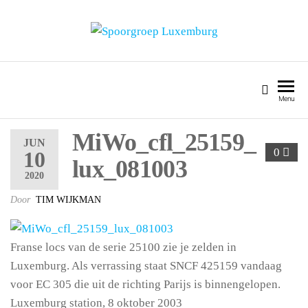
SPOORGROEP LUXEMBURG
Menu
MiWo_cfl_25159_
JUN
0
10
lux_081003
2020
Door
TIM WIJKMAN
Franse locs van de serie 25100 zie je zelden in
Luxemburg. Als verrassing staat SNCF 425159 vandaag
voor EC 305 die uit de richting Parijs is binnengelopen.
Luxemburg station, 8 oktober 2003