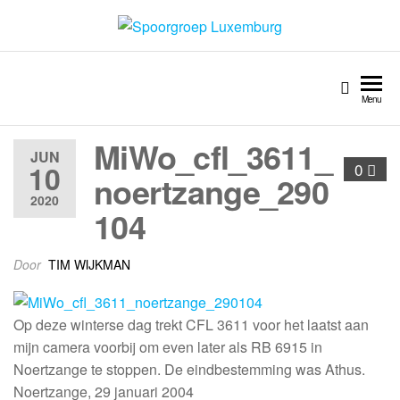
Spoorgroep Luxemburg
Menu
MiWo_cfl_3611_
JUN
10
0
noertzange_290
2020
104
Door
TIM WIJKMAN
Op deze winterse dag trekt CFL 3611 voor het laatst aan
mijn camera voorbij om even later als RB 6915 in
Noertzange te stoppen. De eindbestemming was Athus.
Noertzange, 29 januari 2004