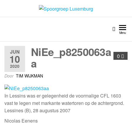
Spoorgroep Luxemburg
Menu
NiEe_p8250063a
JUN
10
0
a
2020
Door
TIM WIJKMAN
In Lessins was er gelegenheid de voormalige CFL 1603
vast te legen met markante watertoren op de achtergrond.
Lessines (B), 28 augustus 2007
Nicolas Eenens