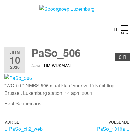
Spoorgroep Luxemburg
Menu
PaSo_506
JUN
10
0
Door
TIM WIJKMAN
2020
"WC-bril" NMBS 506 staat klaar voor vertrek richting
Brussel. Luxemburg station, 14 april 2001
Paul Sonnemans
VORIGE
VOLGENDE
PaSo_cfl2_web
PaSo_1810a