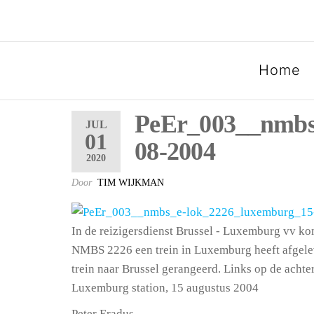
SPOORGROEP LUXEMB
Home
PeEr_003__nmbs
JUL
01
08-2004
2020
Door
TIM WIJKMAN
In de reizigersdienst Brussel - Luxemburg vv kom
NMBS 2226 een trein in Luxemburg heeft afgeleve
trein naar Brussel gerangeerd. Links op de ach
Luxemburg station, 15 augustus 2004
Peter Eradus