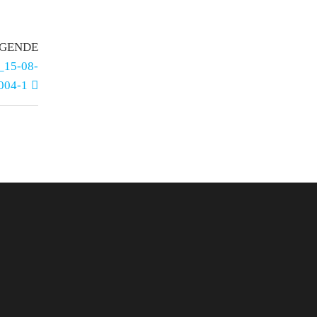
GENDE
_15-08-
004-1