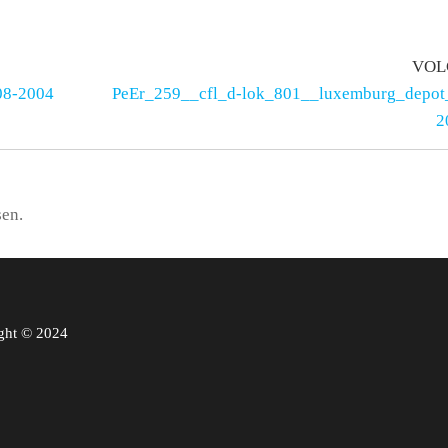
VOL
08-2004
PeEr_259__cfl_d-lok_801__luxemburg_depot
2
sen.
ght © 2024