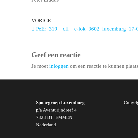
VORIGE
PeEr_319__cfl__e-lok_3602_luxemburg_17-
Geef een reactie
Je moet
inloggen
om een reactie te kunnen plaat
Spoorgroep Luxemburg
Copyri
p/a Aventurijndreef 4
7828 BT EMMEN
Nederland