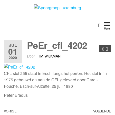
Spoorgroep Luxemburg
Menu
PeEr_cfl_4202
JUL
01
0
Door
TIM WIJKMAN
2020
CFL stel 255 staat in Esch langs het perron. Het stel in in
1975 gebouwd en aan de CFL geleverd door Carel-
Fouché. Esch-sur-Alzette, 25 juli 1980
Peter Eradus
VORIGE
VOLGENDE