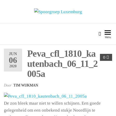
SPOORGROEP LUXEMBURG
Menu
Peva_cfl_1810_ka
JUN
0
06
utenbach_06_11_2
2020
005a
Door
TIM WIJKMAN
De zon bleek maar niet te willen schijnen. Een goede
gelegenheid om een onbekend stukje Noordlijn te