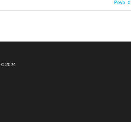
PeVe_04
 © 2024