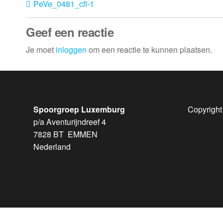
PeVe_0481_cfl-1
Geef een reactie
Je moet
inloggen
om een reactie te kunnen plaatsen.
Spoorgroep Luxemburg
Copyright
p/a Aventurijndreef 4
7828 BT EMMEN
Nederland