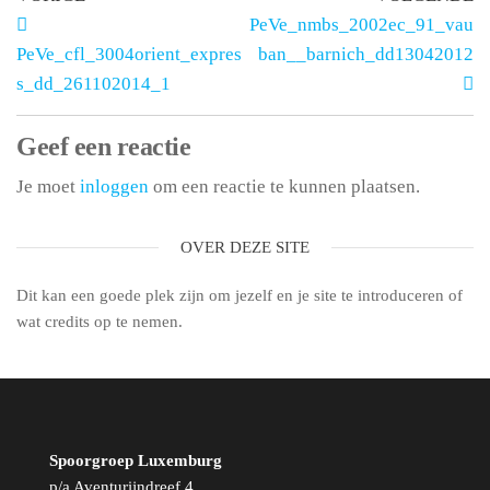
PeVe_nmbs_2002ec_91_vau
PeVe_cfl_3004orient_expres
ban__barnich_dd13042012
s_dd_261102014_1
Geef een reactie
Je moet
inloggen
om een reactie te kunnen plaatsen.
OVER DEZE SITE
Dit kan een goede plek zijn om jezelf en je site te introduceren of
wat credits op te nemen.
Spoorgroep Luxemburg
p/a Aventurijndreef 4