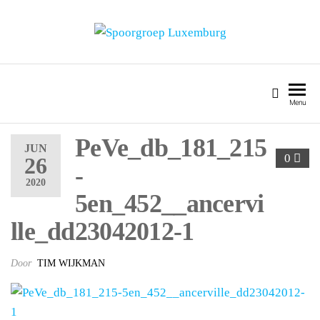
SPOORGROEP LUXEMBURG
Menu
PeVe_db_181_215
JUN
0
26
-
2020
5en_452__ancervi
lle_dd23042012-1
Door
TIM WIJKMAN