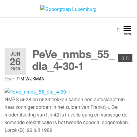
Spoorgroep Luxemburg
Menu
PeVe_nmbs_55_
JUN
26
0
dia_4-30-1
2020
Door
TIM WIJKMAN
NMBS 5528 en 5523 trekken samen een autoslaaptrein
naar zonniger oorden in het zuiden van Frankrijk. De
modernisering van lijn 42 is in volle gang en vanwege de
komende elektrificatie is het tweede spoor al opgebroken.
Lorcé (B), 29 juli 1989