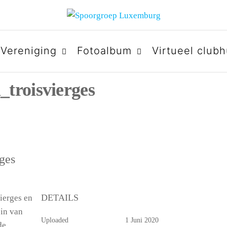
URG
Vereniging
Fotoalbum
Virtueel clubh
troisvierges
rges
DETAILS
ierges en
ein van
Uploaded
1 Juni 2020
de