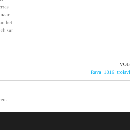
erras
 naar
an het
sch sur
VOL
Rava_1816_troisvi
sen.