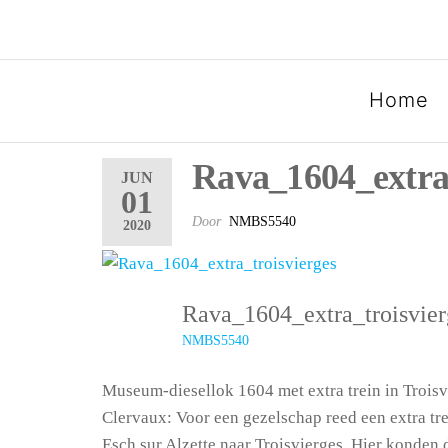
SPOORGROEP LUXEMB
Home
Rava_1604_extra_
JUN
01
Door
NMBS5540
2020
Rava_1604_extra_troisvie
NMBS5540
Museum-diesellok 1604 met extra trein in Troisv
Clervaux: Voor een gezelschap reed een extra tr
Esch sur Alzette naar Troisvierges. Hier konden 