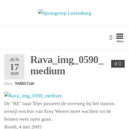
SPOORGROEP LUXEMBURG
Menu
Rava_img_0590_
JUN
0
17
medium
2020
Door
NMBS5540
De "RE" naar Trier passeert de overweg bij het station,
terwijl een bus van Erny Wewer moet wachten tot de
bomen weer open gaan.
Roodt, 4 mei 2005