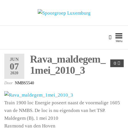
SPOORGROEP LUXEMBURG
Menu
Rava_maldegem_
JUN
0
07
1mei_2010_3
2020
Door
NMBS5540
Train 1900 loc Energie poseert naast de voormalige 1605
van de NMBS. De loc is nu eigendom van het TSP.
Maldegem (B), 1 mei 2010
Raymond van den Hoven