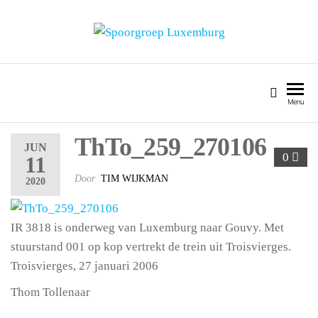
SPOORGROEP LUXEMBURG
Menu
ThTo_259_270106
JUN
0
11
Door
TIM WIJKMAN
2020
IR 3818 is onderweg van Luxemburg naar Gouvy. Met
stuurstand 001 op kop vertrekt de trein uit Troisvierges.
Troisvierges, 27 januari 2006
Thom Tollenaar