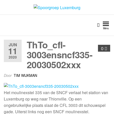
Spoorgroep Luxemburg
Menu
ThTo_cfl-
JUN
11
0
3003ensncf335-
2020
20030502xxx
Door
TIM WIJKMAN
Het moulinexstel 335 van de SNCF verlaat het station van
Luxemburg op weg naar Thionville. Op een
ongebruikelijke plaats slaat de CFL 3003 dit schouwspel
gade. Uiterst links nog een SNCF moulinexstel.