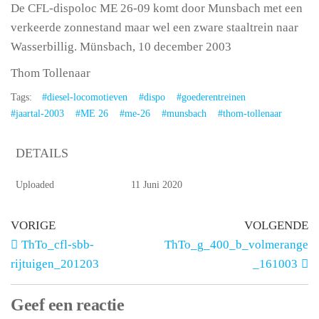
De CFL-dispoloc ME 26-09 komt door Munsbach met een
verkeerde zonnestand maar wel een zware staaltrein naar
Wasserbillig. Münsbach, 10 december 2003
Thom Tollenaar
Tags:
#diesel-locomotieven
#dispo
#goederentreinen
#jaartal-2003
#ME 26
#me-26
#munsbach
#thom-tollenaar
DETAILS
Uploaded
11 Juni 2020
VORIGE
VOLGENDE
ThTo_cfl-sbb-
ThTo_g_400_b_volmerange
rijtuigen_201203
_161003
Geef een reactie