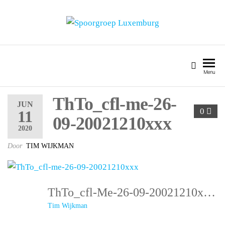
SPOORGROEP LUXEMBURG
Menu
ThTo_cfl-me-26-
JUN
0
11
09-20021210xxx
2020
Door
TIM WIJKMAN
ThTo_cfl-Me-26-09-20021210xxx
Tim Wijkman