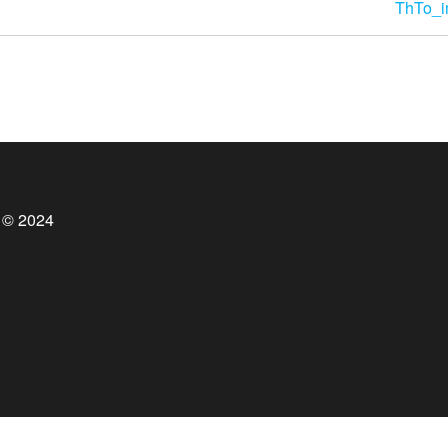
ThTo_
 © 2024